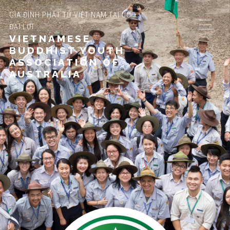
GIA ĐÌNH PHẬT TỬ VIỆT NAM TẠI ÚC
ĐẠI LỢI
VIETNAMESE
BUDDHIST YOUTH
ASSOCIATION OF
AUSTRALIA