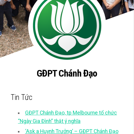
GĐPT Chánh Đạo
Tin Tức
GĐPT Chánh Đạo, tp Melbourne tổ chức
“Ngày Gia Đình” thật ý nghĩa
‘Ask a Huynh Trưởng’ – GĐPT Chánh Đạo