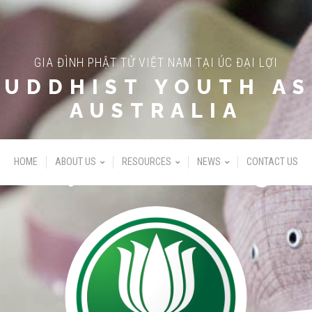
GIA ĐÌNH PHẬT TỬ VIỆT NAM TẠI ÚC ĐẠI LỢI
BUDDHIST YOUTH AS
AUSTRALIA
Nội San Sen Trắng
HOME
ABOUT US
RESOURCES
NEWS
CONTACT US