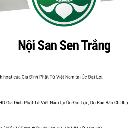
Nội San Sen Trắng
inh hoạt của Gia Ðình Phật Tử Việt Nam tại Úc Ðại Lợi.
D Gia Ðình Phật Tử Việt Nam tại Úc Ðại Lợi , Do Ban Báo Chí thự