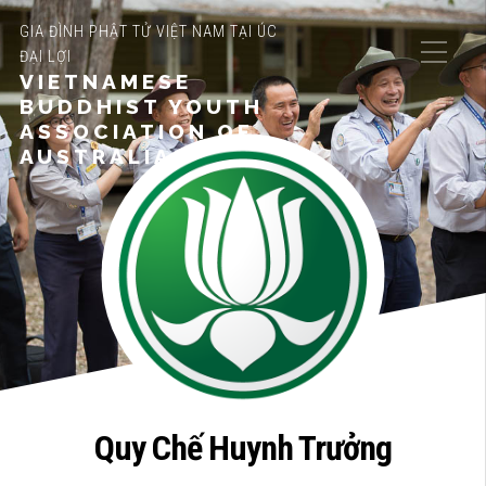
GIA ĐÌNH PHẬT TỬ VIỆT NAM TẠI ÚC
ĐẠI LỢI
VIETNAMESE
BUDDHIST YOUTH
ASSOCIATION OF
AUSTRALIA
Quy Chế Huynh Trưởng