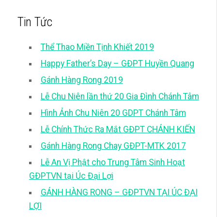
Tin Tức
Thể Thao Miền Tịnh Khiết 2019
Happy Father’s Day – GĐPT Huyền Quang
Gánh Hàng Rong 2019
Lễ Chu Niên lần thứ 20 Gia Đình Chánh Tâm
Hình Ảnh Chu Niên 20 GDPT Chánh Tâm
Lễ Chính Thức Ra Mắt GĐPT CHÁNH KIẾN
Gánh Hàng Rong Chay GĐPT-MTK 2017
Lễ An Vị Phật cho Trung Tâm Sinh Hoạt
GĐPTVN tại Úc Đại Lợi
GÁNH HÀNG RONG – GĐPTVN TẠI ÚC ĐẠI
LỢI