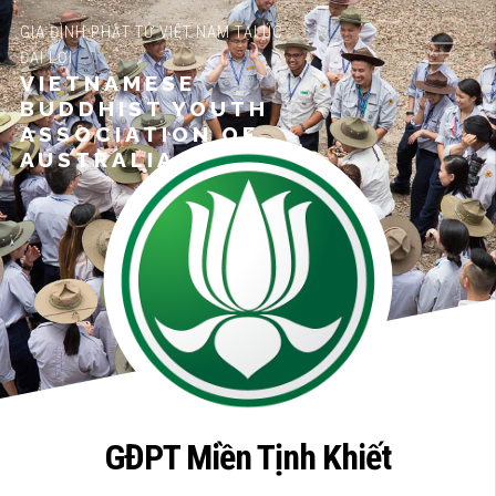
GIA ĐÌNH PHẬT TỬ VIỆT NAM TẠI ÚC
ĐẠI LỢI
VIETNAMESE
BUDDHIST YOUTH
ASSOCIATION OF
AUSTRALIA
GĐPT Miền Tịnh Khiết