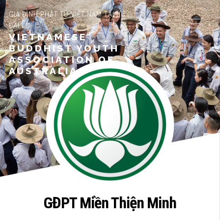
GIA ĐÌNH PHẬT TỬ VIỆT NAM TẠI ÚC
ĐẠI LỢI
VIETNAMESE
BUDDHIST YOUTH
ASSOCIATION OF
AUSTRALIA
GĐPT Miền Thiện Minh