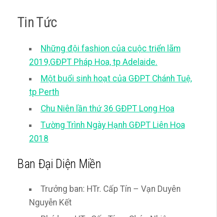
Tin Tức
Những đội fashion của cuộc triển lãm
2019,GĐPT Pháp Hoa, tp Adelaide.
Một buổi sinh hoạt của GĐPT Chánh Tuệ,
tp Perth
Chu Niên lần thứ 36 GĐPT Long Hoa
Tường Trình Ngày Hạnh GĐPT Liên Hoa
2018
Ban Đại Diện Miền
Trưởng ban: HTr. Cấp Tín – Vạn Duyên
Nguyễn Kết