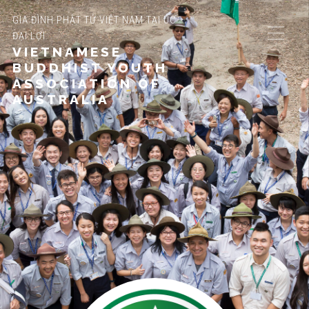
GIA ĐÌNH PHẬT TỬ VIỆT NAM TẠI ÚC
ĐẠI LỢI
VIETNAMESE
BUDDHIST YOUTH
ASSOCIATION OF
AUSTRALIA