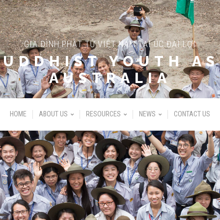
GIA ĐÌNH PHẬT TỬ VIỆT NAM TẠI ÚC ĐẠI LỢI
BUDDHIST YOUTH AS
AUSTRALIA
HOME
ABOUT US
RESOURCES
NEWS
CONTACT US