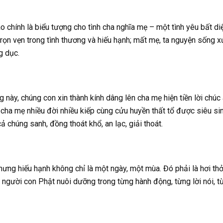
 chính là biểu tượng cho tình cha nghĩa mẹ – một tình yêu bất diệ
 trọn vẹn trong tình thương và hiếu hạnh; mất mẹ, ta nguyện sống
g dục.
g này, chúng con xin thành kính dâng lên cha mẹ hiện tiền lời chúc
cha mẹ nhiều đời nhiều kiếp cùng cửu huyền thất tổ được siêu sin
ả chúng sanh, đồng thoát khổ, an lạc, giải thoát.
hưng hiếu hạnh không chỉ là một ngày, một mùa. Đó phải là hơi thở,
người con Phật nuôi dưỡng trong từng hành động, từng lời nói, t