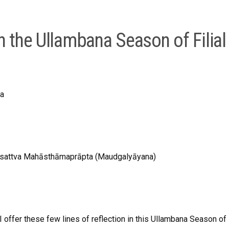
n the Ullambana Season of Filial
a
hisattva Mahāsthāmaprāpta (Maudgalyāyana)
 offer these few lines of reflection in this Ullambana Season of F