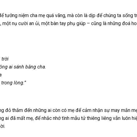
để tưởng niệm cha mẹ quá vãng, mà còn là dịp để chúng ta sống t
ăm, một nụ cười an ủi, một bàn tay phụ giúp – cũng là những đoá ho
trời
ông ai sánh bằng cha.
a
 trong lòng.”
ng đỏ thắm đến những ai còn có mẹ để cảm nhận sự may mắn mẹ 
 ai đã mất mẹ, để nhắc nhớ tình mẫu tử thiêng liêng vẫn luôn hiệ
ời.