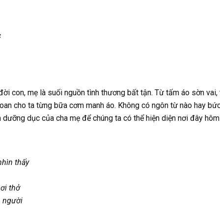
c
ời con, mẹ là suối nguồn tình thương bất tận. Từ tấm áo sờn vai,
 toan cho ta từng bữa cơm manh áo. Không có ngôn từ nào hay bức 
 dưỡng dục của cha mẹ để chúng ta có thể hiện diện nơi đây hôm
nhìn thấy
ơi thở
m người