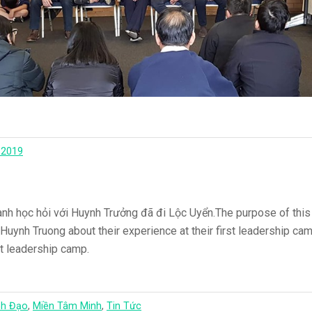
 2019
nh học hỏi với Huynh Trưởng đã đi Lộc Uyển.The purpose of this
uynh Truong about their experience at their first leadership camp
rst leadership camp.
h Đạo
,
Miền Tâm Minh
,
Tin Tức