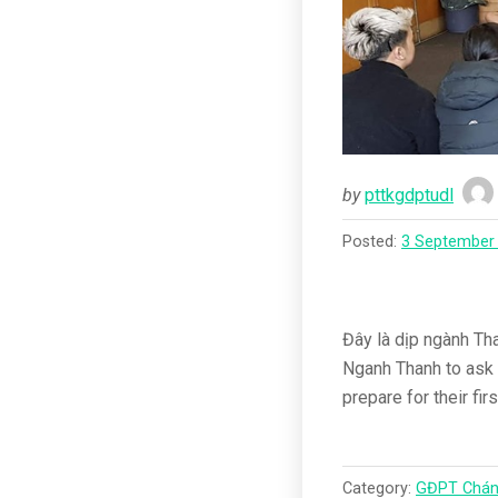
by
pttkgdptudl
Posted:
3 September
Đây là dịp ngành Tha
Nganh Thanh to ask H
prepare for their fi
Category:
GĐPT Chán