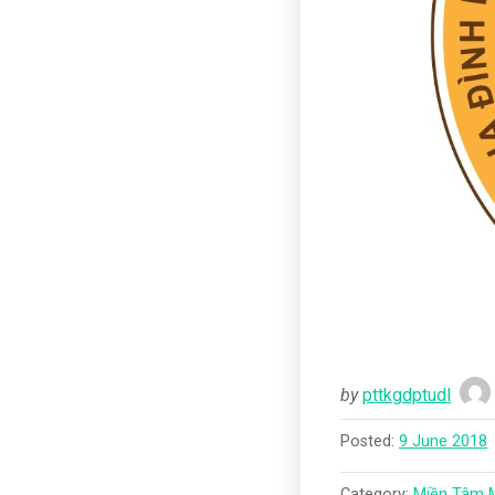
by
pttkgdptudl
Posted:
9 June 2018
Category:
Miền Tâm 