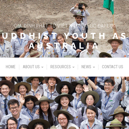
GIA ĐÌNH PHẬT TỬ VIỆT NAM TẠI ÚC ĐẠI LỢI
BUDDHIST YOUTH AS
AUSTRALIA
HOME
ABOUT US
RESOURCES
NEWS
CONTACT US