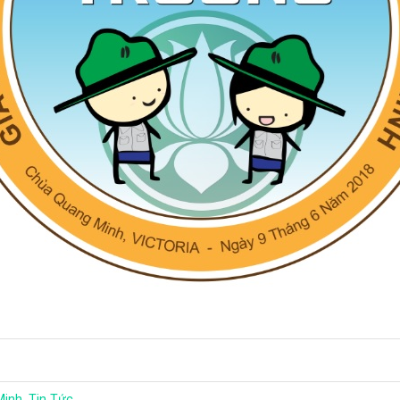
Minh
,
Tin Tức