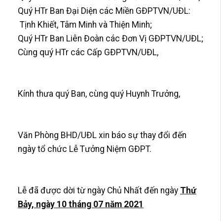
Quý HTr Ban Đại Diện các Miền GĐPTVN/UĐL:
Tịnh Khiết, Tâm Minh và Thiện Minh;
Quý HTr Ban Liên Đoàn các Đơn Vị GĐPTVN/UĐL;
Cùng quý HTr các Cấp GĐPTVN/UĐL,
Kính thưa quý Ban, cùng quý Huynh Trưởng,
Văn Phòng BHD/UĐL xin báo sự thay đổi đến
ngày tổ chức Lễ Tưởng Niệm GĐPT.
Lễ đã được dời từ ngày Chủ Nhất đến ngày
Thứ
Bảy, ngày 10 tháng 07 năm 2021