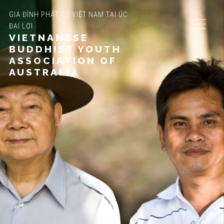
GIA ĐÌNH PHẬT TỬ VIỆT NAM TẠI ÚC
ĐẠI LỢI
VIETNAMESE
BUDDHIST YOUTH
ASSOCIATION OF
AUSTRALIA