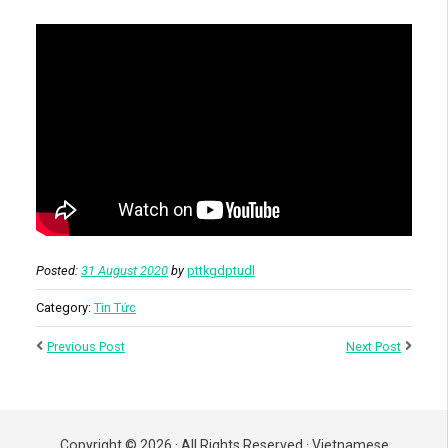
Posted:
31 August 2020
by
pttkgdptudl
Category:
Tin Tức
Previous Post
Next Post
Copyright © 2026 · All Rights Reserved · Vietnamese