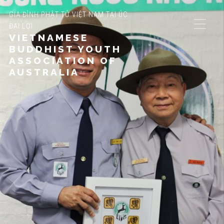
GIA ĐÌNH PHẬT TỬ VIỆT NAM TẠI ÚC
ĐẠI LỢI
VIETNAMESE
BUDDHIST YOUTH
ASSOCIATION OF
AUSTRALIA